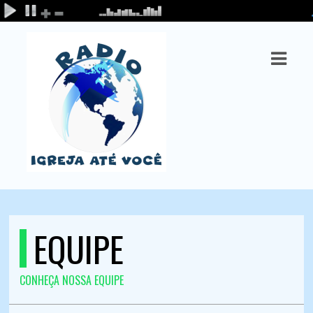
ASTS
IAS
IA
DOS
RAMAÇÃO
TOS
EQUIPE
E
E
CONHEÇA NOSSA EQUIPE
ATO