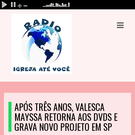
ASTS
IAS
IA
DOS
RAMAÇÃO
TOS
APÓS TRÊS ANOS, VALESCA
E
MAYSSA RETORNA AOS DVDS E
E
GRAVA NOVO PROJETO EM SP
ATO